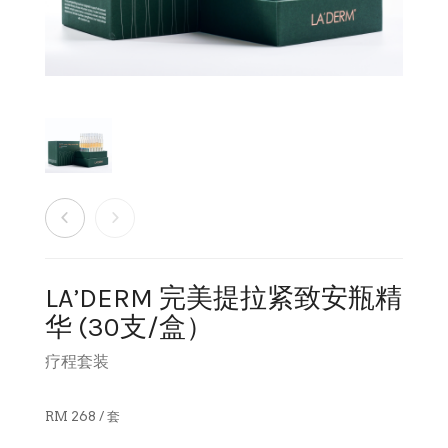
销售商店
洗脸霜
最新发布及媒体
创办人专栏
眼部护理
创办人专栏
面膜
保湿
旅行套装
LA’DERM 完美提拉紧致安瓶精
华 (30支/盒）
疗程套装
疗程套装
美白
RM 268 / 套
防晒及粉底