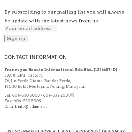
By subscribing to our mailing list you will always
be update with the latest news from us.
CONTACT INFORMATION
Franevyns Beaute International Sdn Bhd.
(1226657-D)
HQ. & GMP Factory.
76, Jln Perda Utama, Bandar Perda,
14000 Bukit Mertajam, Penang, Malaysia.
Tel: 604-530 5008 / 604-537 2001
Fax: 604-530 5009
Email:
info@laderm.net
© LADERM.NET
2026 ALL RIGHT RESERVED | DESIGN BY