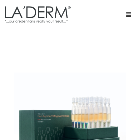
首页
产品
疗程套装
青春痘护理
网店
防止敏感及修复
部落格
抗皱
特级销售商店
身体护理
最新促销