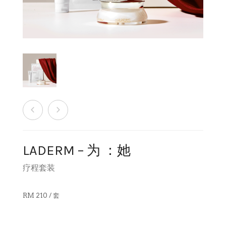
销售商店
洗脸霜
最新发布及媒体
创办人专栏
眼部护理
创办人专栏
面膜
保湿
旅行套装
LADERM – 为 ：她
疗程套装
疗程套装
美白
RM 210 / 套
防晒及粉底