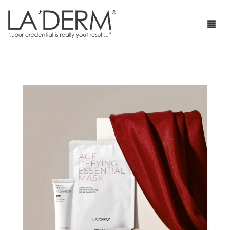
首页
产品
疗程套装
青春痘护理
网店
防止敏感及修复
部落格
抗皱
特级销售商店
身体护理
最新促销