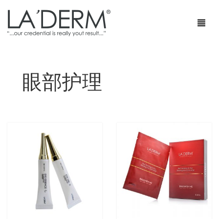
眼部护理
首页
产品
疗程套装
青春痘护理
网店
防止敏感及修复
部落格
抗皱
特级销售商店
身体护理
最新促销