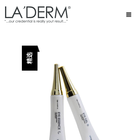
首页
精选
产品
疗程套装
青春痘护理
网店
防止敏感及修复
部落格
抗皱
特级销售商店
身体护理
最新促销