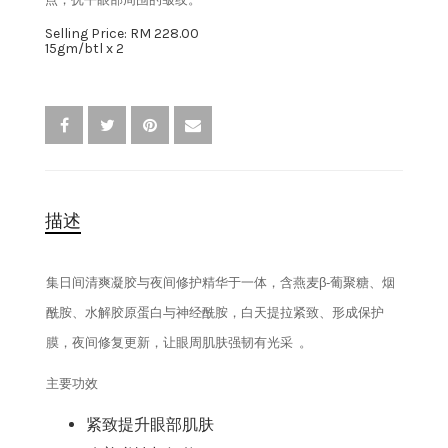
Selling Price: RM 228.00
卸妆水
15gm/btl x 2
消毒液
描述
集日间清爽凝胶与夜间修护精华于一体，含燕麦β‑葡聚糖、烟
酰胺、水解胶原蛋白与神经酰胺，白天提拉紧致、形成保护
膜，夜间修复更新，让眼周肌肤强韧有光采 。
主要功效
紧致提升眼部肌肤