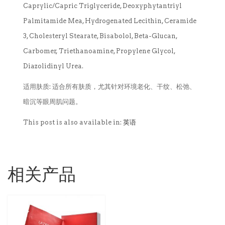
Caprylic/Capric Triglyceride, Deoxyphytantriyl
Palmitamide Mea, Hydrogenated Lecithin, Ceramide
3, Cholesteryl Stearate, Bisabolol, Beta-Glucan,
Carbomer, Triethanoamine, Propylene Glycol,
Diazolidinyl Urea.
适用肤质:
适合所有肤质，尤其针对环境老化、干纹、松弛、
暗沉等眼周肌问题。
This post is also available in:
英语
相关产品