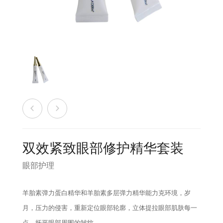
销售商店
洗脸霜
最新发布及媒体
创办人专栏
眼部护理
创办人专栏
面膜
保湿
旅行套装
双效紧致眼部修护精华套装
疗程套装
眼部护理
美白
羊胎素弹力蛋白精华和羊胎素多层弹力精华能力克环境，岁
月，压力的侵害，重新定位眼部轮廓，立体提拉眼部肌肤每一
防晒及粉底
点，抚平眼部周围的皱纹。