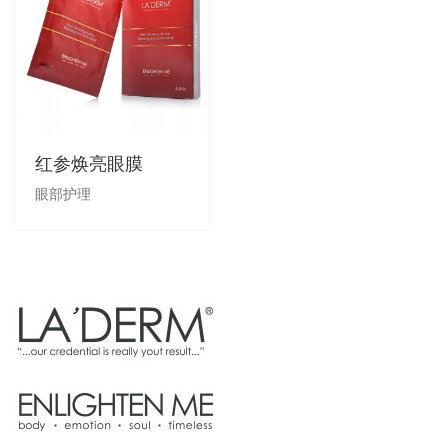
红参焕亮眼膜
眼部护理