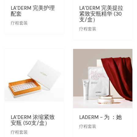
LA’DERM 完美护理
LA’DERM 完美提拉
配套
紧致安瓶精华 (30
销售商店
洗脸霜
最新发布及媒体
支/盒）
疗程套装
疗程套装
创办人专栏
眼部护理
创办人专栏
面膜
保湿
旅行套装
疗程套装
LA’DERM 浓缩紧致
LADERM – 为 ：她
美白
安瓶 (50支/盒）
疗程套装
疗程套装
防晒及粉底