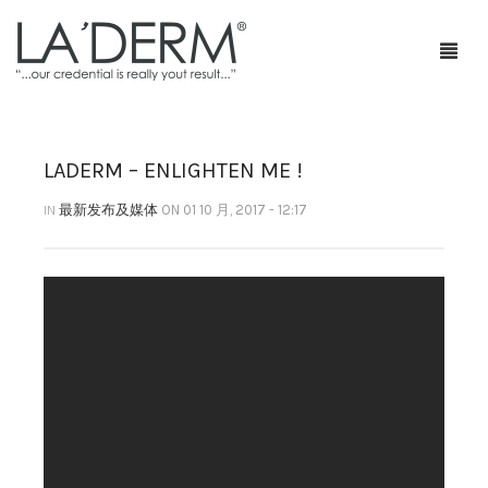
LADERM – ENLIGHTEN ME !
首页
IN
最新发布及媒体
ON 01 10 月, 2017 - 12:17
产品
疗程套装
青春痘护理
网店
防止敏感及修复
部落格
抗皱
特级销售商店
身体护理
最新促销