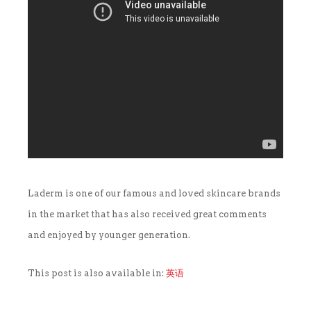
销售商店
洗脸霜
最新发布及媒体
创办人专栏
眼部护理
创办人专栏
面膜
保湿
旅行套装
Laderm is one of our famous and loved skincare brands
in the market that has also received great comments
疗程套装
and enjoyed by younger generation.
美白
This post is also available in:
英语
防晒及粉底