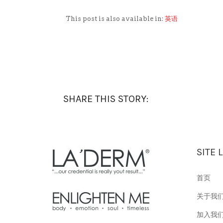
This post is also available in:
英语
SHARE THIS STORY:
SITE 
首页
关于我
加入我