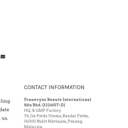
CONTACT INFORMATION
Franevyns Beaute International
iling
Sdn Bhd.
(1226657-D)
date
HQ. & GMP Factory.
76, Jln Perda Utama, Bandar Perda,
 us.
14000 Bukit Mertajam, Penang,
Malaysia.