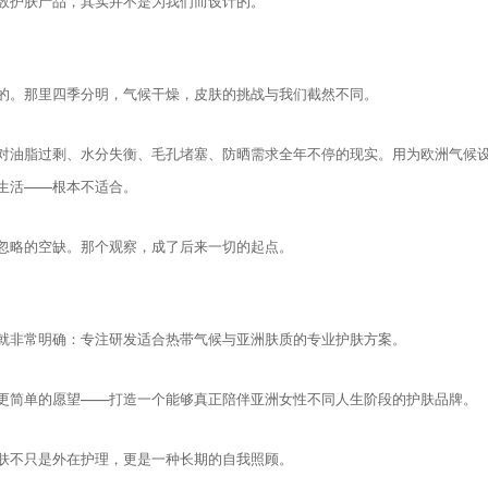
数护肤产品，其实并不是为我们而设计的。
的。那里四季分明，气候干燥，皮肤的挑战与我们截然不同。
对油脂过剩、水分失衡、毛孔堵塞、防晒需求全年不停的现实。用为欧洲气候
生活——根本不适合。
忽略的空缺。那个观察，成了后来一切的起点。
开始就非常明确：专注研发适合热带气候与亚洲肤质的专业护肤方案。
更简单的愿望——打造一个能够真正陪伴亚洲女性不同人生阶段的护肤品牌。
肤不只是外在护理，更是一种长期的自我照顾。