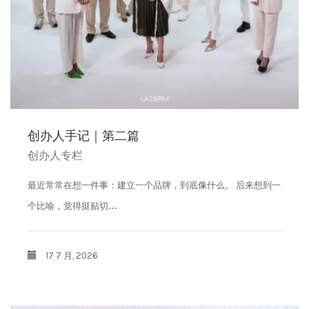
销售商店
洗脸霜
最新发布及媒体
创办人专栏
眼部护理
创办人专栏
面膜
创办人手记｜第二篇
保湿
创办人专栏
最近常常在想一件事：建立一个品牌，到底像什么。 后来想到一
旅行套装
个比喻，觉得挺贴切…
疗程套装
17 7 月, 2026
美白
防晒及粉底