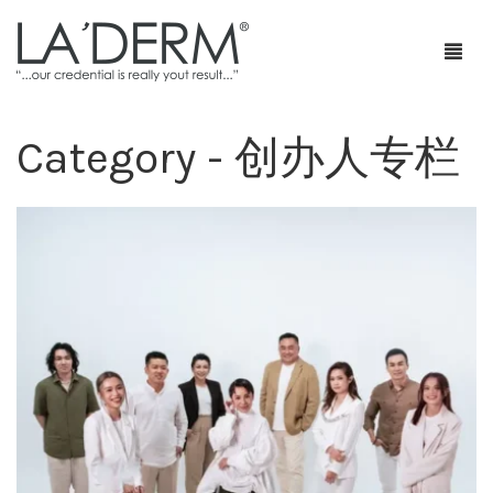
Category - 创办人专栏
首页
产品
疗程套装
青春痘护理
网店
防止敏感及修复
部落格
抗皱
特级销售商店
身体护理
最新促销