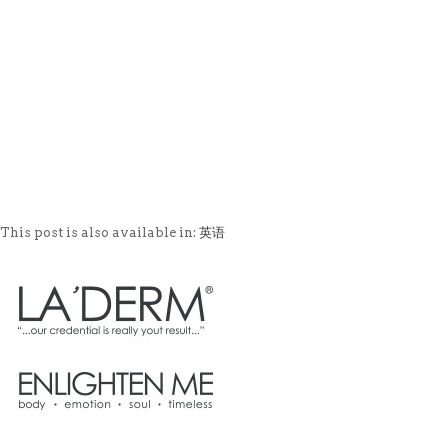
销售商店
洗脸霜
最新发布及媒体
创办人专栏
眼部护理
创办人专栏
面膜
保湿
This post is also available in:
英语
旅行套装
疗程套装
美白
防晒及粉底