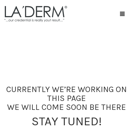
首页
产品
疗程套装
青春痘护理
CURRENTLY WE’RE WORKING ON
THIS PAGE
网店
防止敏感及修复
WE WILL COME SOON BE THERE
部落格
抗皱
STAY TUNED!
特级销售商店
身体护理
最新促销