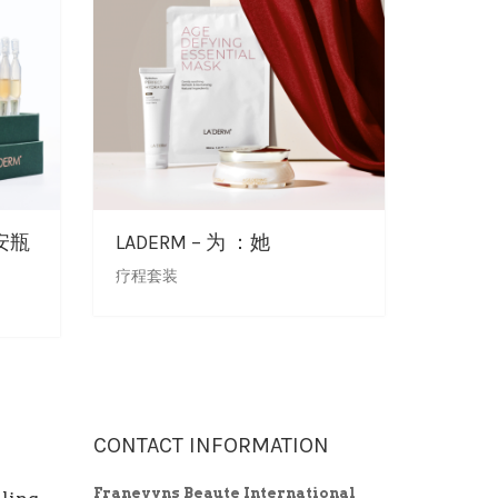
安瓶
LADERM – 为 ：她
疗程套装
CONTACT INFORMATION
Franevyns Beaute International