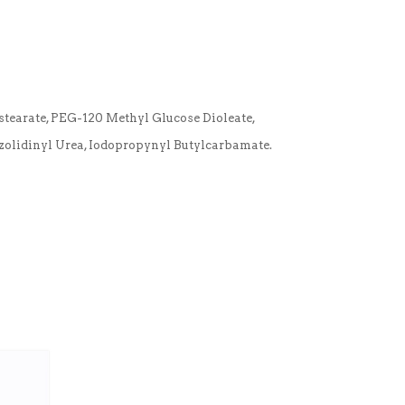
stearate, PEG-120 Methyl Glucose Dioleate,
zolidinyl Urea, Iodopropynyl Butylcarbamate.