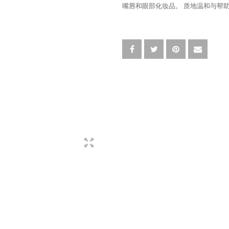
嘴唇和眼部化妆品。 质地温和与帮