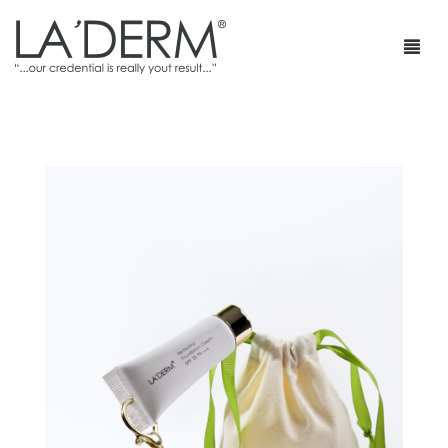
首页
产品
疗程套装
青春痘护理
网店
防止敏感及修复
部落格
抗皱
特级销售商店
身体护理
最新促销