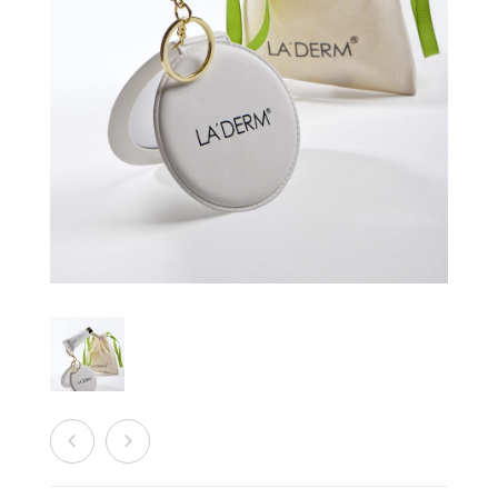
销售商店
洗脸霜
最新发布及媒体
创办人专栏
眼部护理
创办人专栏
面膜
保湿
旅行套装
疗程套装
美白
防晒及粉底