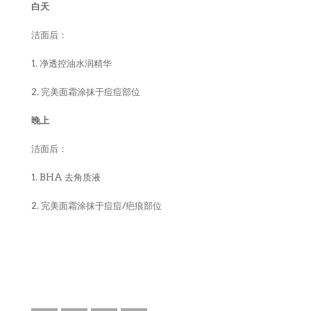
白天
卸妆水
洁面后：
1. 净透控油水润精华
消毒液
2. 完美面霜涂抹于痘痘部位
晚上
洁面后：
1. BHA 去角质液
2. 完美面霜涂抹于痘痘/疤痕部位