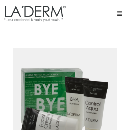
首页
产品
疗程套装
青春痘护理
网店
防止敏感及修复
部落格
抗皱
特级销售商店
身体护理
最新促销