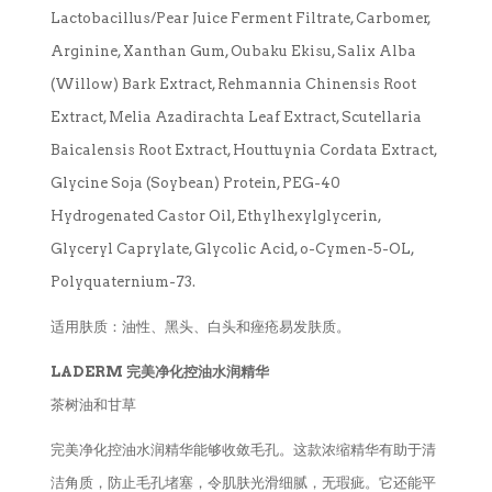
Lactobacillus/Pear Juice Ferment Filtrate, Carbomer,
Arginine, Xanthan Gum, Oubaku Ekisu, Salix Alba
(Willow) Bark Extract, Rehmannia Chinensis Root
Extract, Melia Azadirachta Leaf Extract, Scutellaria
Baicalensis Root Extract, Houttuynia Cordata Extract,
Glycine Soja (Soybean) Protein, PEG-40
Hydrogenated Castor Oil, Ethylhexylglycerin,
Glyceryl Caprylate, Glycolic Acid, o-Cymen-5-OL,
Polyquaternium-73.
适用肤质：油性、黑头、白头和痤疮易发肤质。
LADERM 完美净化控油水润精华
茶树油和甘草
完美净化控油水润精华能够收敛毛孔。这款浓缩精华有助于清
洁角质，防止毛孔堵塞，令肌肤光滑细腻，无瑕疵。它还能平