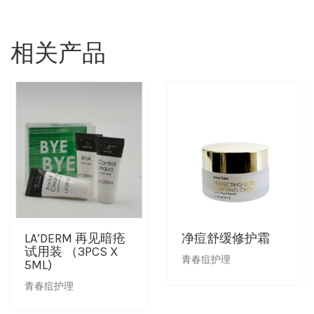
相关产品
LA’DERM 再见暗疮
净痘舒缓修护霜
试用装 （3PCS X
青春痘护理
5ML)
青春痘护理