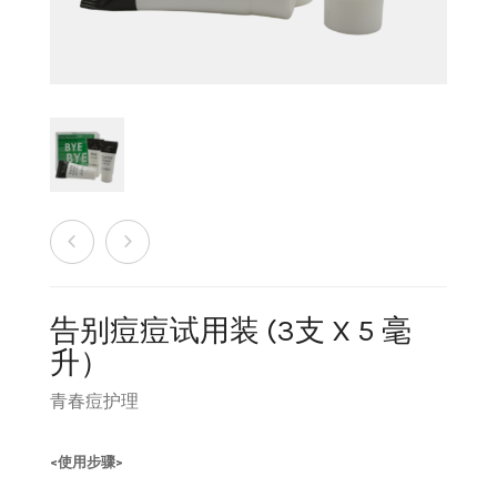
销售商店
洗脸霜
最新发布及媒体
创办人专栏
眼部护理
创办人专栏
面膜
保湿
旅行套装
告别痘痘试用装 (3支 X 5 毫
升）
疗程套装
青春痘护理
美白
<使用步骤>
防晒及粉底