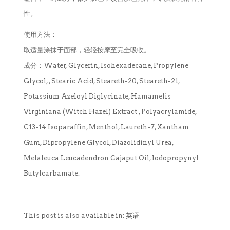
性。
使用方法：
取适量涂抹于面部，轻轻按摩至完全吸收。
成分：Water, Glycerin, Isohexadecane, Propylene
Glycol, , Stearic Acid, Steareth-20, Steareth-21,
Potassium Azeloyl Diglycinate, Hamamelis
Virginiana (Witch Hazel) Extract , Polyacrylamide,
C13-14 Isoparaffin, Menthol, Laureth-7, Xantham
Gum, Dipropylene Glycol, Diazolidinyl Urea,
Melaleuca Leucadendron Cajaput Oil, Iodopropynyl
Butylcarbamate.
This post is also available in:
英语