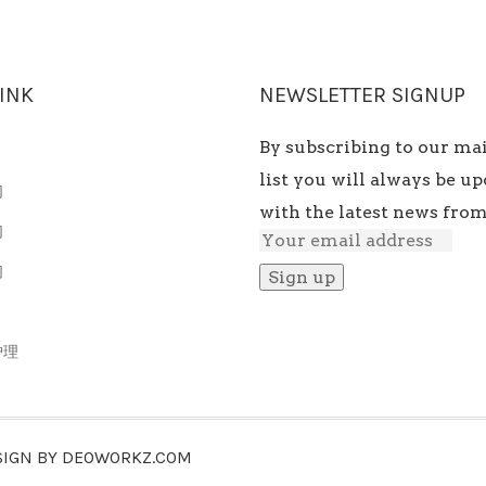
LINK
NEWSLETTER SIGNUP
By subscribing to our ma
list you will always be up
们
with the latest news from
们
们
护理
SIGN BY
DEOWORKZ.COM