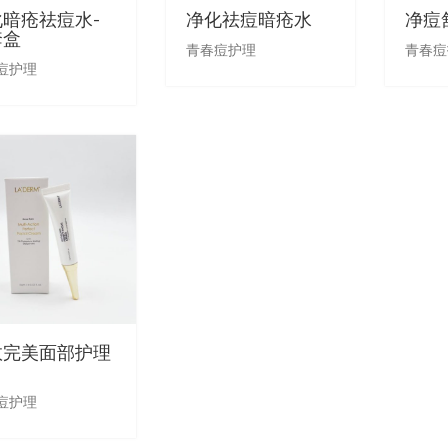
暗疮祛痘水-
净化祛痘暗疮水
净痘
套盒
青春痘护理
青春痘
痘护理
效完美面部护理
痘护理