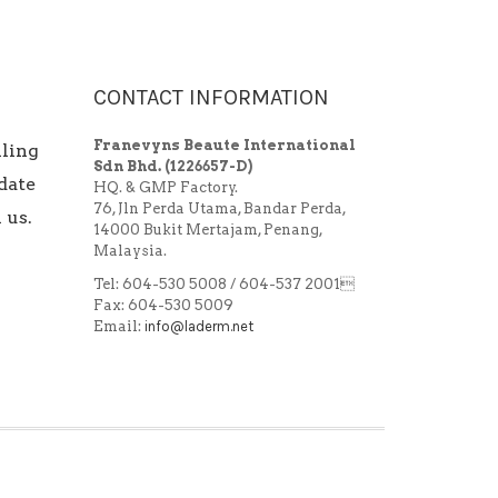
CONTACT INFORMATION
Franevyns Beaute International
iling
Sdn Bhd.
(1226657-D)
date
HQ. & GMP Factory.
76, Jln Perda Utama, Bandar Perda,
 us.
14000 Bukit Mertajam, Penang,
Malaysia.
Tel: 604-530 5008 / 604-537 2001
Fax: 604-530 5009
Email:
info@laderm.net