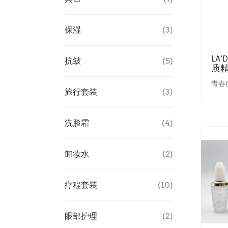
保湿
(3)
LA’
抗皱
(5)
质
青春
旅行套装
(3)
洗脸霜
(4)
卸妆水
(2)
疗程套装
(10)
眼部护理
(2)