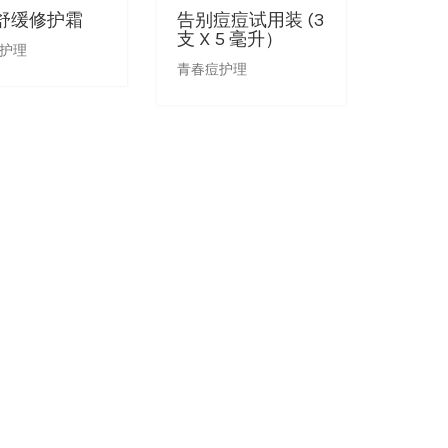
舒缓修护霜
告别痘痘试用装 (3
支 X 5 毫升）
护理
青春痘护理