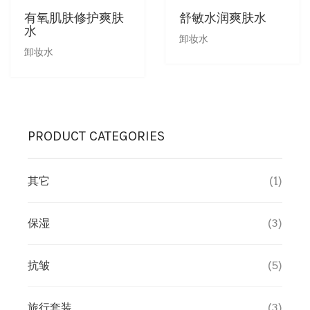
有氧肌肤修护爽肤
舒敏水润爽肤水
水
销售商店
洗脸霜
最新发布及媒体
卸妆水
卸妆水
创办人专栏
眼部护理
创办人专栏
面膜
PRODUCT CATEGORIES
保湿
其它
(1)
旅行套装
保湿
(3)
疗程套装
美白
抗皱
(5)
防晒及粉底
旅行套装
(3)