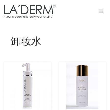
卸妆水
首页
产品
疗程套装
青春痘护理
网店
防止敏感及修复
部落格
抗皱
特级销售商店
身体护理
最新促销