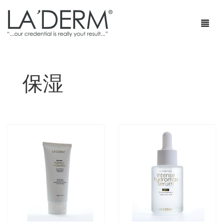
保湿
首页
产品
疗程套装
青春痘护理
网店
防止敏感及修复
部落格
抗皱
特级销售商店
身体护理
最新促销