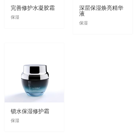
完善修护水凝胶霜
深层保湿焕亮精华
液
销售商店
洗脸霜
最新发布及媒体
保湿
保湿
创办人专栏
眼部护理
创办人专栏
面膜
保湿
旅行套装
疗程套装
锁水保湿修护霜
美白
保湿
防晒及粉底